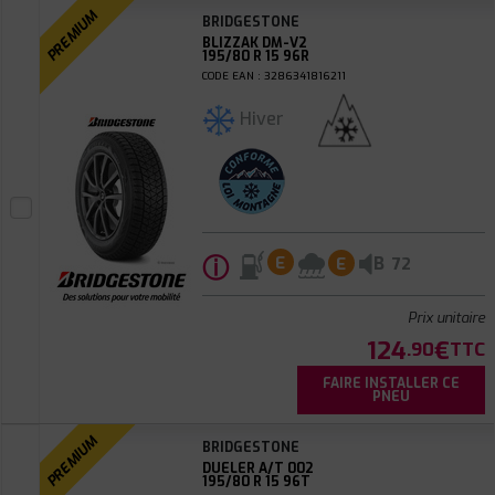
PREMIUM
BRIDGESTONE
BLIZZAK DM-V2
195/80 R 15 96R
CODE EAN : 3286341816211
Hiver
ⓘ
B
E
E
72
Prix unitaire
124
€
.90
TTC
FAIRE INSTALLER CE
PNEU
PREMIUM
BRIDGESTONE
DUELER A/T 002
195/80 R 15 96T