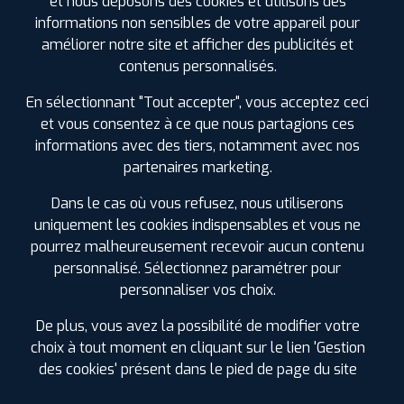
et nous déposons des cookies et utilisons des
informations non sensibles de votre appareil pour
HANKOOK
améliorer notre site et afficher des publicités et
DYNAPRO AT M
contenus personnalisés.
195/80 R 15 96T
CODE EAN : 8808563387383
En sélectionnant "Tout accepter", vous acceptez ceci
Été
et vous consentez à ce que nous partagions ces
informations avec des tiers, notamment avec nos
ⓘ
B
D
D
71
partenaires marketing.
Dans le cas où vous refusez, nous utiliserons
Prix unitaire
uniquement les cookies indispensables et vous ne
111
€
.90
TTC
pourrez malheureusement recevoir aucun contenu
FAIRE INSTALLER CE
personnalisé. Sélectionnez paramétrer pour
PNEU
personnaliser vos choix.
HANKOOK
De plus, vous avez la possibilité de modifier votre
VANTRA TRANSIT
195/80 R 15 108R
choix à tout moment en cliquant sur le lien 'Gestion
CODE EAN : 8808563633664
des cookies' présent dans le pied de page du site
Été