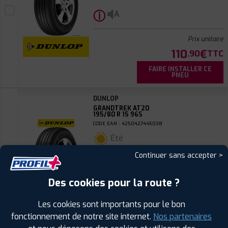
ⓘ
A
Prix unitaire
110
€
.90
TTC
FAIRE INSTALLER CE
PNEU
DUNLOP
GRANDTREK AT20
195/80 R 15 96S
CODE EAN : 4250427445038
Été
Continuer sans accepter >
ⓘ
B
Des cookies pour la route ?
Prix unitaire
Les cookies sont importants pour le bon
110
€
.90
TTC
fonctionnement de notre site internet.
Nos partenaires
FAIRE INSTALLER CE
PNEU