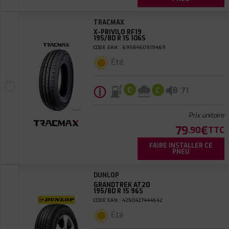
TRACMAX
X-PRIVILO RF19
195/80 R 15 106S
CODE EAN : 6958460919469
Été
ⓘ
B
C
C
71
Prix unitaire
79
€
.90
TTC
FAIRE INSTALLER CE
PNEU
DUNLOP
GRANDTREK AT20
195/80 R 15 96S
CODE EAN : 4250427444642
Été