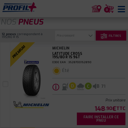
0
NOS
PNEUS
12 pneus
correspondent à
FILTRES
195/80 R 15
PREMIUM
MICHELIN
LATITUDE CROSS
195/80 R 15 96T
CODE EAN : 3528700152890
Été
ⓘ
B
D
C
71
Prix unitaire
148
€
.90
TTC
FAIRE INSTALLER CE
PNEU