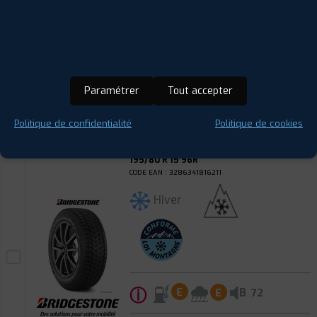
ⓘ
B
C
B
72
Prix unitaire
120
€
.90
TTC
Paramétrer
Tout accepter
FAIRE INSTALLER CE
PNEU
Politique de confidentialité
Politique de cookies
BRIDGESTONE
BLIZZAK DM-V2
195/80 R 15 96R
CODE EAN : 3286341816211
Hiver
ⓘ
B
E
E
72