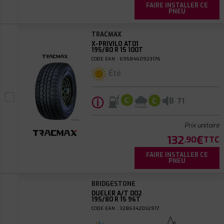
FAIRE INSTALLER CE
PNEU
TRACMAX
X-PRIVILO AT01
195/80 R 15 100T
CODE EAN : 6958460923176
Été
ⓘ
B
C
C
71
Prix unitaire
132
€
.90
TTC
FAIRE INSTALLER CE
PNEU
BRIDGESTONE
DUELER A/T 002
195/80 R 15 96T
CODE EAN : 3286342032917