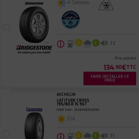
4 Saisons
ⓘ
B
D
C
72
Prix unitaire
134
€
.90
TTC
FAIRE INSTALLER CE
PNEU
MICHELIN
LATITUDE CROSS
195/80 R 15 96T
CODE EAN : 3528700152890
Été
ⓘ
B
D
C
71