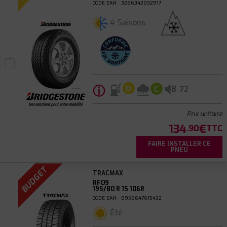
CODE EAN : 3286342032917
4 Saisons
ⓘ
B
D
C
72
Prix unitaire
134
€
.90
TTC
FAIRE INSTALLER CE
PNEU
BUDGET
TRACMAX
RF09
195/80 R 15 106R
CODE EAN : 6956647615432
Été