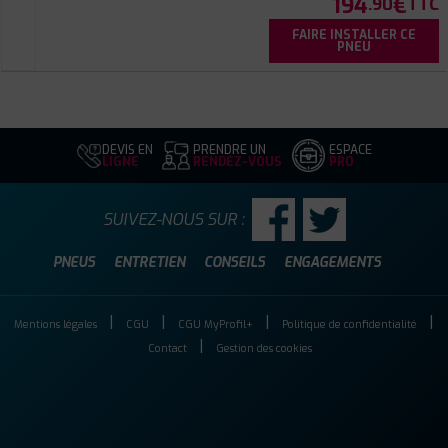
194
€
.90
TTC
FAIRE INSTALLER CE
PNEU
DEVIS EN
PRENDRE UN
ESPACE
LIGNE
RENDEZ-VOUS
PRO
SUIVEZ-NOUS SUR :
PNEUS
ENTRETIEN
CONSEILS
ENGAGEMENTS
Mentions légales
CGU
CGU MyProfil+
Politique de confidentialité
Contact
Gestion des cookies