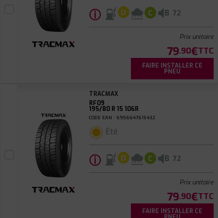
ⓘ
B
D
C
72
Prix unitaire
79
€
.90
TTC
FAIRE INSTALLER CE
PNEU
TRACMAX
RF09
195/80 R 15 106R
CODE EAN : 6956647615432
Été
ⓘ
B
D
C
72
Prix unitaire
79
€
.90
TTC
FAIRE INSTALLER CE
PNEU