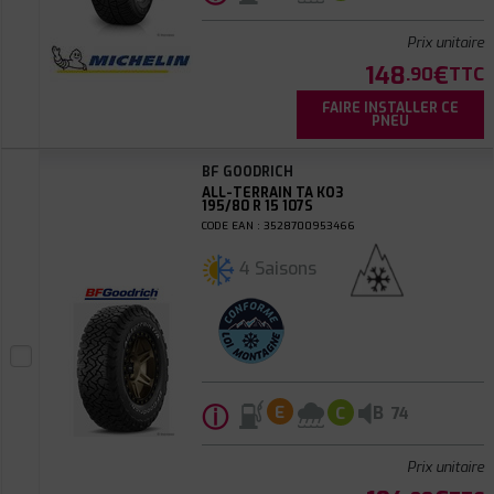
Prix unitaire
148
€
.90
TTC
FAIRE INSTALLER CE
PNEU
BF GOODRICH
ALL-TERRAIN TA KO3
195/80 R 15 107S
CODE EAN : 3528700953466
4 Saisons
ⓘ
B
E
C
74
Prix unitaire