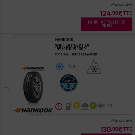
Prix unitaire
124
€
.90
TTC
FAIRE INSTALLER CE
PNEU
HANKOOK
WINTER I*CEPT LV
195/80 R 15 108R
CODE EAN : 8808563449210
Hiver
ⓘ
B
D
C
73
Prix unitaire
130
€
.90
TTC