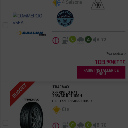
4 Saisons
ⓘ
B
C
A
72
Prix unitaire
103
€
.90
TTC
FAIRE INSTALLER CE
PNEU
BUDGET
TRACMAX
X-PRIVILO H/T
235/60 R 17 106H
CODE EAN : 6958460910497
Été
ⓘ
B
C
C
70