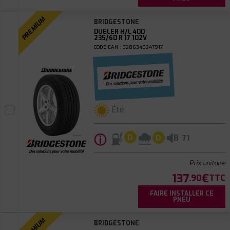
PREMIUM
BRIDGESTONE
DUELER H/L 400
235/60 R 17 102V
CODE EAN : 3286340247917
Été
ⓘ
B
D
D
71
Prix unitaire
137
€
.90
TTC
FAIRE INSTALLER CE
PNEU
PREMIUM
BRIDGESTONE