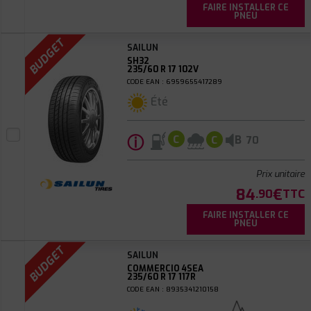
FAIRE INSTALLER CE
PNEU
BUDGET
SAILUN
SH32
235/60 R 17 102V
CODE EAN : 6959655417289
Été
ⓘ
B
C
C
70
Prix unitaire
84
€
.90
TTC
FAIRE INSTALLER CE
PNEU
BUDGET
SAILUN
COMMERCIO 4SEA
235/60 R 17 117R
CODE EAN : 8935341210158