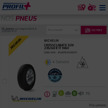
0
NOS
PNEUS
72 pneus
correspondent à
FILTRES
235/60 R 17
PREMIUM
MICHELIN
CROSSCLIMATE SUV
235/60 R 17 106V
CODE EAN : 3528703928591
4 Saisons
ⓘ
B
C
B
70
Prix unitaire