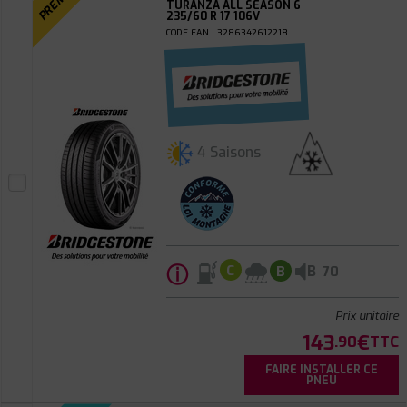
TURANZA ALL SEASON 6
235/60 R 17 106V
CODE EAN : 3286342612218
4 Saisons
ⓘ
B
C
B
70
Prix unitaire
143
€
.90
TTC
FAIRE INSTALLER CE
PNEU