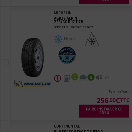
MICHELIN
AGILIS ALPIN
235/60 R 17 117R
CODE EAN : 3528701835617
Hiver
ⓘ
B
C
B
71
Prix unitaire
256
€
.90
TTC
FAIRE INSTALLER CE
PNEU
CONTINENTAL