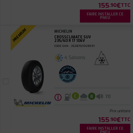
155
€
.90
TTC
FAIRE INSTALLER CE
PNEU
PREMIUM
MICHELIN
CROSSCLIMATE SUV
235/60 R 17 106V
CODE EAN : 3528703928591
4 Saisons
ⓘ
B
C
B
70
Prix unitaire
155
€
.90
TTC
FAIRE INSTALLER CE
PNEU