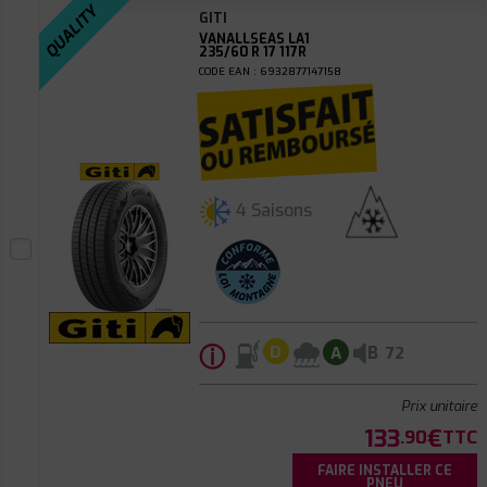
QUALITY
GITI
VANALLSEAS LA1
235/60 R 17 117R
CODE EAN : 6932877147158
4 Saisons
ⓘ
B
D
A
72
Prix unitaire
133
€
.90
TTC
FAIRE INSTALLER CE
PNEU