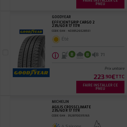
FAIRE INSTALLER CE
PNEU
GOODYEAR
EFFICIENTGRIP CARGO 2
235/60 R 17 117R
CODE EAN : 4038526528551
Été
ⓘ
B
B
B
71
Prix unitaire
223
€
.90
TTC
FAIRE INSTALLER CE
PNEU
MICHELIN
AGILIS CROSSCLIMATE
235/60 R 17 117R
CODE EAN : 3528700315165
4 Saisons