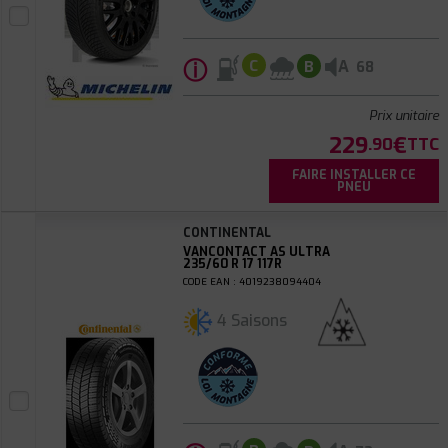
ⓘ
A
C
B
68
Prix unitaire
229
€
.90
TTC
FAIRE INSTALLER CE
PNEU
CONTINENTAL
VANCONTACT AS ULTRA
235/60 R 17 117R
CODE EAN : 4019238094404
4 Saisons