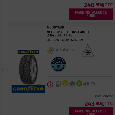
240
€
.90
TTC
FAIRE INSTALLER CE
PNEU
GOODYEAR
VECTOR 4SEASONS CARGO
235/60 R 17 117S
CODE EAN : 4038526072689
4 Saisons
ⓘ
B
D
C
72
Prix unitaire
243
€
.90
TTC
FAIRE INSTALLER CE
PNEU