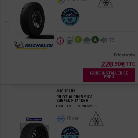
ⓘ
B
C
A
73
Prix unitaire
228
€
.90
TTC
FAIRE INSTALLER CE
PNEU
MICHELIN
PILOT ALPIN 5 SUV
235/60 R 17 106H
CODE EAN : 3528706599163
Hiver