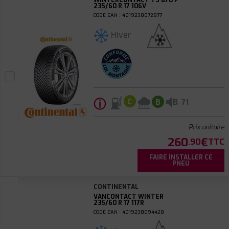
WINTERCONTACT TS 870 P
235/60 R 17 106V
CODE EAN : 4019238072877
Hiver
ⓘ
B
C
B
71
Prix unitaire
260
€
.90
TTC
FAIRE INSTALLER CE
PNEU
CONTINENTAL
VANCONTACT WINTER
235/60 R 17 117R
CODE EAN : 4019238094428