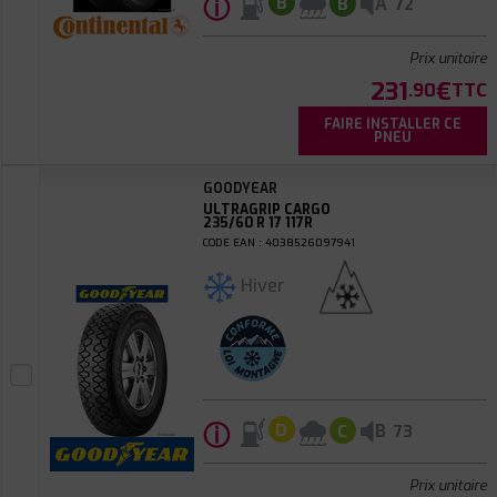
ⓘ
A
B
B
72
Prix unitaire
231
€
.90
TTC
FAIRE INSTALLER CE
PNEU
GOODYEAR
ULTRAGRIP CARGO
235/60 R 17 117R
CODE EAN : 4038526097941
Hiver
ⓘ
B
D
C
73
Prix unitaire