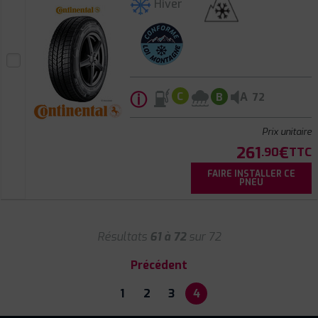
Hiver
ⓘ
A
C
B
72
Prix unitaire
261
€
.90
TTC
FAIRE INSTALLER CE
PNEU
Résultats
61 à 72
sur 72
Précédent
1
2
3
4