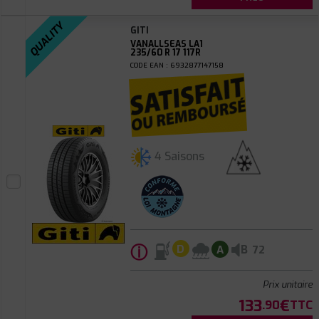
QUALITY
GITI
VANALLSEAS LA1
235/60 R 17 117R
CODE EAN : 6932877147158
4 Saisons
ⓘ
B
D
A
72
Prix unitaire
133
€
.90
TTC