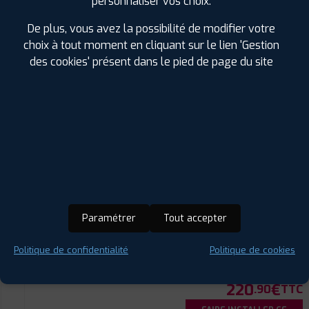
personnaliser vos choix.
Prix unitaire
214
€
.90
TTC
De plus, vous avez la possibilité de modifier votre
choix à tout moment en cliquant sur le lien 'Gestion
FAIRE INSTALLER CE
PNEU
des cookies' présent dans le pied de page du site
GOODYEAR
VECTOR 4SEASONS CARGO
235/60 R 17 114R
CODE EAN : 4038526360816
4 Saisons
Paramétrer
Tout accepter
ⓘ
B
C
B
73
Politique de confidentialité
Politique de cookies
Prix unitaire
220
€
.90
TTC