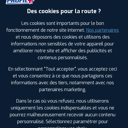
ⓘ
A
C
A
72
Des cookies pour la route ?
Prix unitaire
Les cookies sont importants pour le bon
214
€
.90
TTC
fonctionnement de notre site internet.
Nos partenaires
et nous déposons des cookies et utilisons des
FAIRE INSTALLER CE
PNEU
informations non sensibles de votre appareil pour
améliorer notre site et afficher des publicités et
CONTINENTAL
contenus personnalisés.
CONTICROSSCONTACT WINTER
235/60 R 17 102H
CODE EAN : 4019238384147
En sélectionnant "Tout accepter", vous acceptez ceci
et vous consentez à ce que nous partagions ces
Hiver
informations avec des tiers, notamment avec nos
partenaires marketing.
Dans le cas où vous refusez, nous utiliserons
uniquement les cookies indispensables et vous ne
pourrez malheureusement recevoir aucun contenu
ⓘ
B
D
C
72
personnalisé. Sélectionnez paramétrer pour