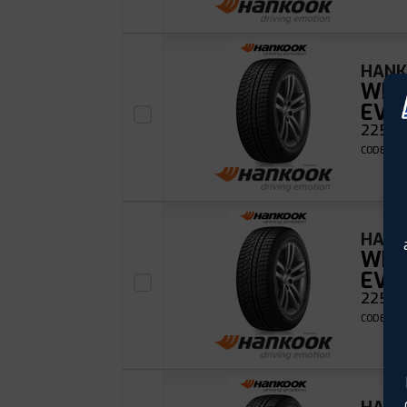
HAN
WIN
EVO
225/5
CODE EAN
HAN
WIN
EVO
225/60
CODE EAN