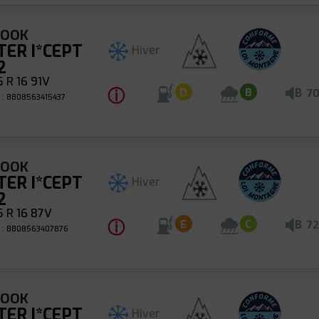
KOOK
TER I*CEPT
Hiver
2
 R 16 91V
ⓘ
B
D
B
7
 : 8808563415437
KOOK
TER I*CEPT
Hiver
2
 R 16 87V
ⓘ
B
E
C
72
 : 8808563407876
KOOK
TER I*CEPT
Hiver