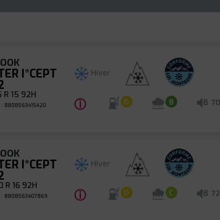
KOOK
TER I*CEPT
Hiver
2
 R 15 92H
ⓘ
B
D
B
7
 : 8808563415420
KOOK
TER I*CEPT
Hiver
2
 R 16 92H
ⓘ
B
D
C
72
 : 8808563407869