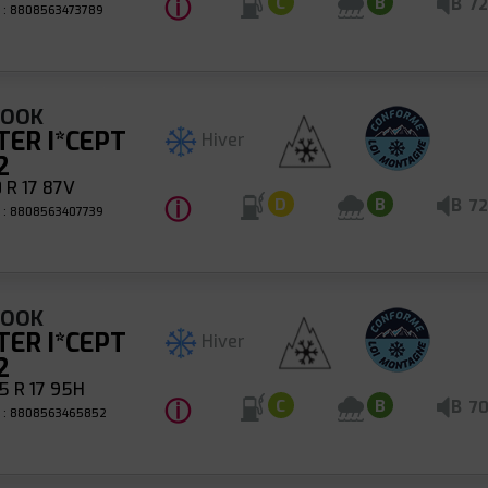
ⓘ
B
C
B
72
 : 8808563473789
KOOK
TER I*CEPT
Hiver
2
 R 17 87V
ⓘ
B
D
B
72
 : 8808563407739
KOOK
TER I*CEPT
Hiver
2
5 R 17 95H
ⓘ
B
C
B
7
 : 8808563465852