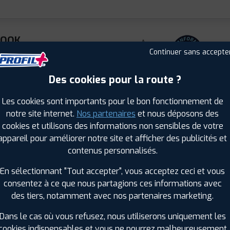
KOOK
TER I*CEPT
Hiver
Continuer sans accepte
2
5 R 16 99V
Des cookies pour la route ?
ⓘ
B
D
C
72
 : 8808563372082
Les cookies sont importants pour le bon fonctionnement de
notre site internet.
Nos partenaires
et nous déposons des
cookies et utilisons des informations non sensibles de votre
KOOK
appareil pour améliorer notre site et afficher des publicités et
TER I*CEPT
Hiver
contenus personnalisés.
2
 R 16 102V
En sélectionnant "Tout accepter", vous acceptez ceci et vous
ⓘ
B
D
C
72
 : 8808563378268
consentez à ce que nous partagions ces informations avec
des tiers, notamment avec nos partenaires marketing.
Dans le cas où vous refusez, nous utiliserons uniquement les
cookies indispensables et vous ne pourrez malheureusement