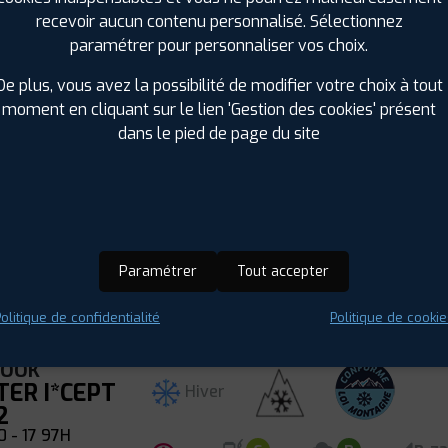
KOOK
TER I*CEPT
recevoir aucun contenu personnalisé. Sélectionnez
Hiver
2
paramétrer pour personnaliser vos choix.
 R 18 91H
ⓘ
B
D
B
7
De plus, vous avez la possibilité de modifier votre choix à tout
 : 8808563405582
moment en cliquant sur le lien 'Gestion des cookies' présent
dans le pied de page du site
KOOK
TER I*CEPT
Hiver
2
 R 17 98H
ⓘ
B
C
B
72
Paramétrer
Tout accepter
 : 8808563393704
olitique de confidentialité
Politique de cookie
KOOK
TER I*CEPT
Hiver
2
 - 17 97H