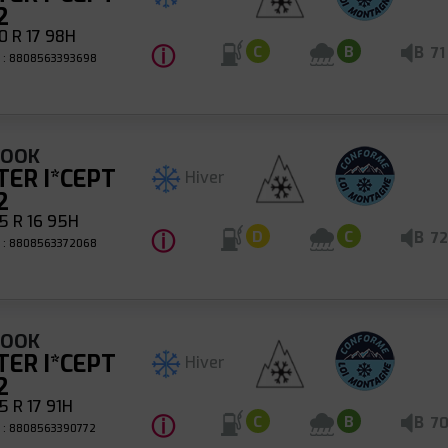
2
 R 17 98H
ⓘ
B
C
B
71
 : 8808563393698
KOOK
TER I*CEPT
Hiver
2
5 R 16 95H
ⓘ
B
D
C
72
 : 8808563372068
KOOK
TER I*CEPT
Hiver
2
 R 17 91H
ⓘ
B
C
B
7
 : 8808563390772