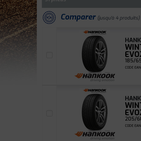
Comparer
(jusqu'à 4 produits)
HAN
WIN
EVO
185/65
CODE EAN
HAN
WIN
EVO
205/60
CODE EAN