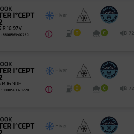
KOOK
TER I*CEPT
Hiver
2
 R 16 97V
ⓘ
B
D
C
72
 : 8808563407760
KOOK
TER I*CEPT
Hiver
2
 R 16 90H
ⓘ
B
D
C
72
 : 8808563378220
KOOK
TER I*CEPT
Hiver
2