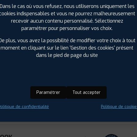
Dans le cas où vous refusez, nous utiliserons uniquement les
cookies indispensables et vous ne pourrez malheureusement
recevoir aucun contenu personnalisé. Sélectionnez
KOOK
paramétrer pour personnaliser vos choix.
TER I*CEPT
Hiver
2 SUV
De plus, vous avez la possibilité de modifier votre choix à tout
 R 16 112T
moment en cliquant sur le lien 'Gestion des cookies' présent
ⓘ
B
C
C
73
 : 8808563429229
dans le pied de page du site
KOOK
TER I*CEPT
Hiver
Paramétrer
Tout accepter
2 SUV
 R 19 107V
ⓘ
B
D
C
73
olitique de confidentialité
Politique de cookie
 : 8808563407456