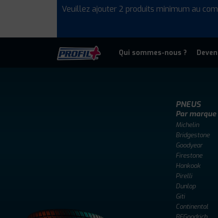
Veuillez ajouter 2 produits minimum au com
Qui sommes-nous ?
Deven
PNEUS
Par marque
Michelin
Bridgestone
Goodyear
Firestone
Hankook
Pirelli
Dunlop
Giti
Continental
BFGoodrich