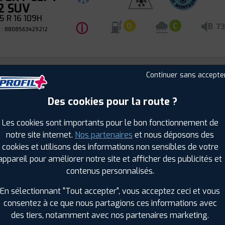
2 SUV
 R 16 109H
ⓘ
B
D
C
73
 : 8808563429212
Continuer sans accepte
KOOK
TER I*CEPT
Hiver
2 SUV
Des cookies pour la route ?
 R 16 109H
ⓘ
B
D
C
72
Les cookies sont importants pour le bon fonctionnement de
 : 8808563410616
notre site internet.
Nos partenaires
et nous déposons des
cookies et utilisons des informations non sensibles de votre
appareil pour améliorer notre site et afficher des publicités et
KOOK
contenus personnalisés.
TER I*CEPT
Hiver
En sélectionnant "Tout accepter", vous acceptez ceci et vous
2 SUV
consentez à ce que nous partagions ces informations avec
 R 18 109V
ⓘ
B
D
C
73
des tiers, notamment avec nos partenaires marketing.
 : 8808563407463