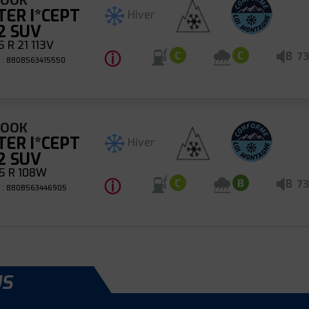
KOOK
TER I*CEPT
Hiver
2 SUV
 R 21 113V
ⓘ
B
C
C
73
 : 8808563415550
KOOK
TER I*CEPT
Hiver
2 SUV
5 R 108W
ⓘ
B
C
B
73
 : 8808563446905
US