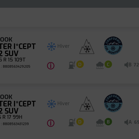
KOOK
TER I*CEPT
Hiver
2 SUV
 R 15 109T
ⓘ
B
D
C
72
 : 8808563429205
KOOK
TER I*CEPT
Hiver
2 SUV
 R 17 99H
ⓘ
A
D
B
6
 : 8808563431239