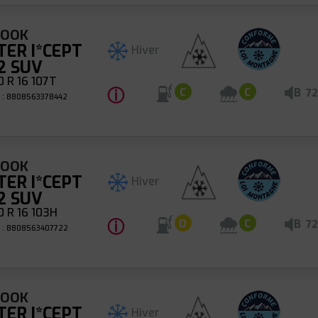
KOOK
TER I*CEPT
Hiver
2 SUV
 R 16 107T
ⓘ
B
C
C
72
 : 8808563378442
KOOK
TER I*CEPT
Hiver
2 SUV
 R 16 103H
ⓘ
B
D
C
72
 : 8808563407722
KOOK
TER I*CEPT
Hiver