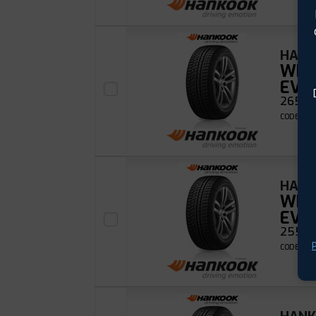
HAN
WIN
EVO
265/70
CODE EAN
HAN
WIN
EVO
255/50
P
CODE EAN