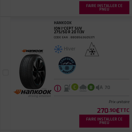
FAIRE INSTALLER CE
PNEU
HANKOOK
ION I*CEPT SUV
275/50 R 20 113V
CODE EAN : 8808563605371
Hiver
ⓘ
A
C
B
70
Prix unitaire
270
€
.90
TTC
FAIRE INSTALLER CE
PNEU