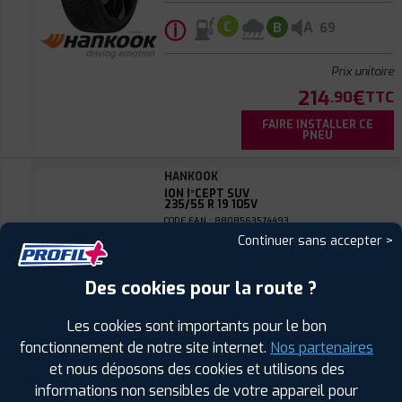
ⓘ
A
C
B
69
Prix unitaire
214
€
.90
TTC
FAIRE INSTALLER CE
PNEU
HANKOOK
ION I*CEPT SUV
235/55 R 19 105V
CODE EAN : 8808563574493
Continuer sans accepter >
Hiver
Des cookies pour la route ?
Les cookies sont importants pour le bon
fonctionnement de notre site internet.
Nos partenaires
et nous déposons des cookies et utilisons des
ⓘ
A
C
B
69
informations non sensibles de votre appareil pour