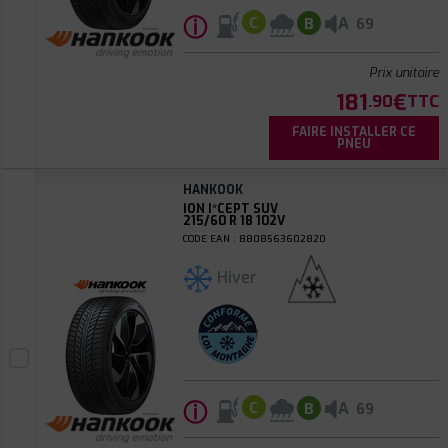
ⓘ
A
C
B
69
Prix unitaire
181
€
.90
TTC
FAIRE INSTALLER CE
PNEU
HANKOOK
ION I*CEPT SUV
215/60 R 18 102V
CODE EAN : 8808563602820
Hiver
ⓘ
A
C
B
69