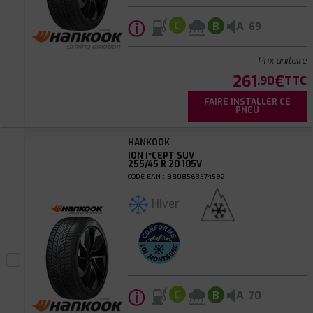
ⓘ
A
C
B
69
Prix unitaire
261
€
.90
TTC
FAIRE INSTALLER CE
PNEU
HANKOOK
ION I*CEPT SUV
255/45 R 20 105V
CODE EAN : 8808563574592
Hiver
ⓘ
A
C
B
70