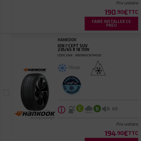
Prix unitaire
190
€
.90
TTC
FAIRE INSTALLER CE
PNEU
HANKOOK
ION I*CEPT SUV
235/65 R 18 110V
CODE EAN : 8808563574530
Hiver
ⓘ
A
C
B
69
Prix unitaire
194
€
.90
TTC