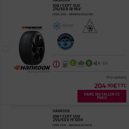
HANKOOK
ION I*CEPT SUV
215/50 R 18 96V
CODE EAN : 8808563602783
Hiver
ⓘ
A
C
B
69
Prix unitaire
204
€
.90
TTC
FAIRE INSTALLER CE
PNEU
HANKOOK
ION I*CEPT SUV
255/50 R 19 107H
CODE EAN : 8808563574615