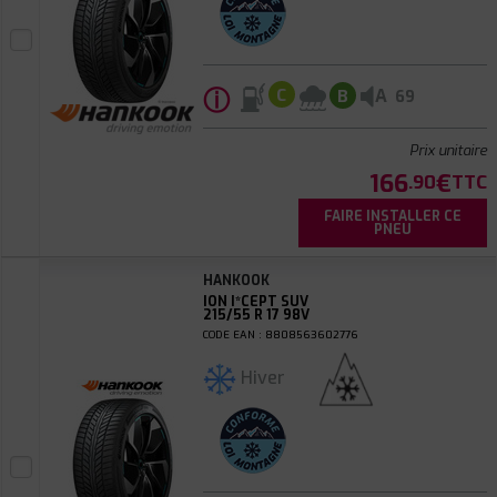
ⓘ
A
C
B
69
Prix unitaire
166
€
.90
TTC
FAIRE INSTALLER CE
PNEU
HANKOOK
ION I*CEPT SUV
215/55 R 17 98V
CODE EAN : 8808563602776
Hiver