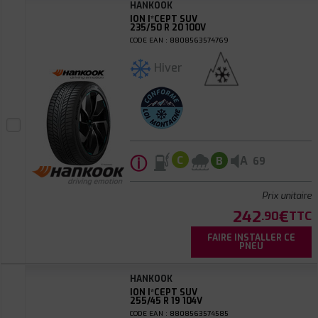
HANKOOK
ION I*CEPT SUV
235/50 R 20 100V
CODE EAN : 8808563574769
Hiver
ⓘ
A
C
B
69
Prix unitaire
242
€
.90
TTC
FAIRE INSTALLER CE
PNEU
HANKOOK
ION I*CEPT SUV
255/45 R 19 104V
CODE EAN : 8808563574585