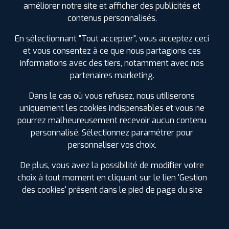
améliorer notre site et afficher des publicités et
Prix unitaire
contenus personnalisés.
218
€
.90
TTC
En sélectionnant "Tout accepter", vous acceptez ceci
FAIRE INSTALLER CE
PNEU
et vous consentez à ce que nous partagions ces
informations avec des tiers, notamment avec nos
HANKOOK
partenaires marketing.
ION I*CEPT SUV
235/60 R 20 108V
CODE EAN : 8808563602721
Dans le cas où vous refusez, nous utiliserons
uniquement les cookies indispensables et vous ne
Hiver
pourrez malheureusement recevoir aucun contenu
personnalisé. Sélectionnez paramétrer pour
personnaliser vos choix.
De plus, vous avez la possibilité de modifier votre
choix à tout moment en cliquant sur le lien 'Gestion
ⓘ
A
C
B
69
des cookies' présent dans le pied de page du site
Prix unitaire
233
€
.90
TTC