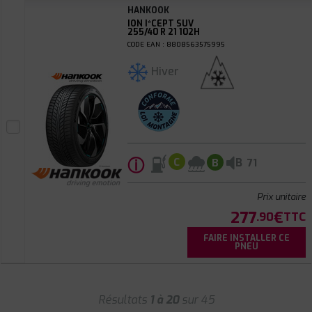
HANKOOK
ION I*CEPT SUV
255/40 R 21 102H
CODE EAN : 8808563575995
Hiver
ⓘ
B
C
B
71
Prix unitaire
277
€
.90
TTC
FAIRE INSTALLER CE
PNEU
Résultats
1 à 20
sur 45