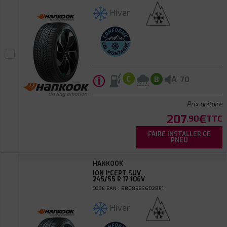
Hiver
ⓘ
A
C
B
70
Prix unitaire
207
€
.90
TTC
FAIRE INSTALLER CE
PNEU
HANKOOK
ION I*CEPT SUV
245/55 R 17 106V
CODE EAN : 8808563602851
Hiver