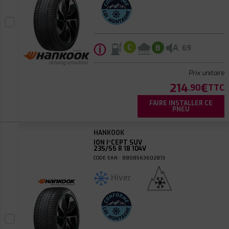
ⓘ
A
C
B
69
Prix unitaire
214
€
.90
TTC
FAIRE INSTALLER CE
PNEU
HANKOOK
ION I*CEPT SUV
235/55 R 18 104V
CODE EAN : 8808563602813
Hiver