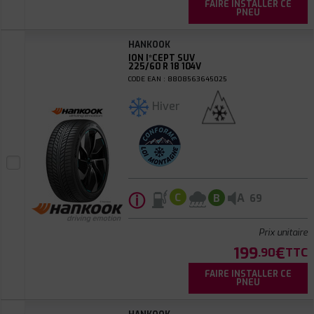
FAIRE INSTALLER CE
PNEU
HANKOOK
ION I*CEPT SUV
225/60 R 18 104V
CODE EAN : 8808563645025
Hiver
ⓘ
A
C
B
69
Prix unitaire
199
€
.90
TTC
FAIRE INSTALLER CE
PNEU