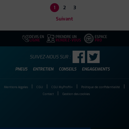
1
2
3
Suivant
DEVIS EN
PRENDRE UN
ESPACE
LIGNE
RENDEZ-VOUS
PRO
SUIVEZ-NOUS SUR :
PNEUS
ENTRETIEN
CONSEILS
ENGAGEMENTS
Mentions légales
CGU
CGU MyProfil+
Politique de confidentialité
Contact
Gestion des cookies