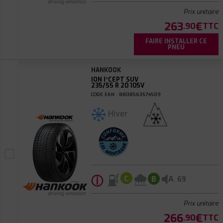
Prix unitaire
263
€
.90
TTC
FAIRE INSTALLER CE
PNEU
HANKOOK
ION I*CEPT SUV
235/55 R 20 105V
CODE EAN : 8808563574509
Hiver
ⓘ
A
C
B
69
Prix unitaire
266
€
.90
TTC