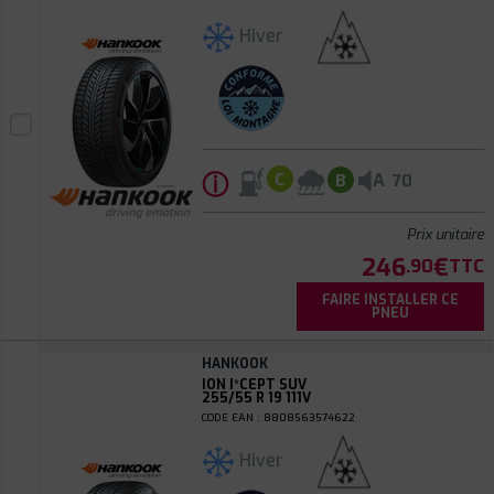
Hiver
ⓘ
A
C
B
70
Prix unitaire
246
€
.90
TTC
FAIRE INSTALLER CE
PNEU
HANKOOK
ION I*CEPT SUV
255/55 R 19 111V
CODE EAN : 8808563574622
Hiver