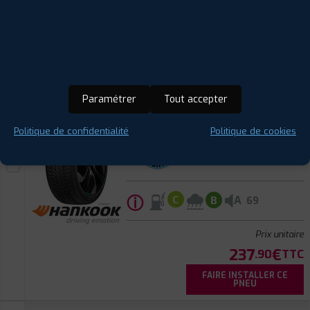
FAIRE INSTALLER CE
PNEU
HANKOOK
ION I*CEPT SUV
235/60 R 19 107V
CODE EAN : 8808563574523
Paramétrer
Tout accepter
Hiver
Politique de confidentialité
Politique de cookies
ⓘ
A
C
B
69
Prix unitaire
237
€
.90
TTC
FAIRE INSTALLER CE
PNEU