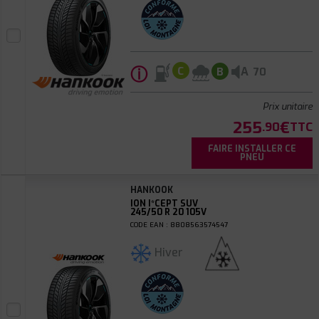
ⓘ
A
C
B
70
Prix unitaire
255
€
.90
TTC
FAIRE INSTALLER CE
PNEU
HANKOOK
ION I*CEPT SUV
245/50 R 20 105V
CODE EAN : 8808563574547
Hiver