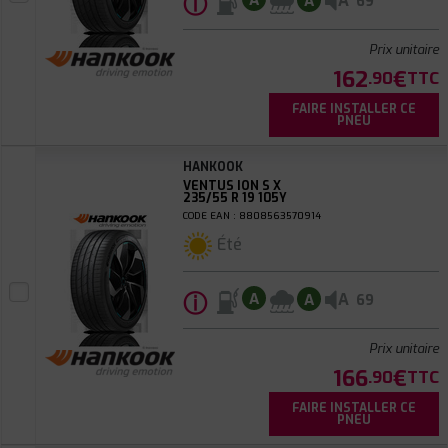
ⓘ
A
A
A
69
Prix unitaire
162
€
.90
TTC
FAIRE INSTALLER CE
PNEU
HANKOOK
VENTUS ION S X
235/55 R 19 105Y
CODE EAN : 8808563570914
Été
ⓘ
A
A
A
69
Prix unitaire
166
€
.90
TTC
FAIRE INSTALLER CE
PNEU