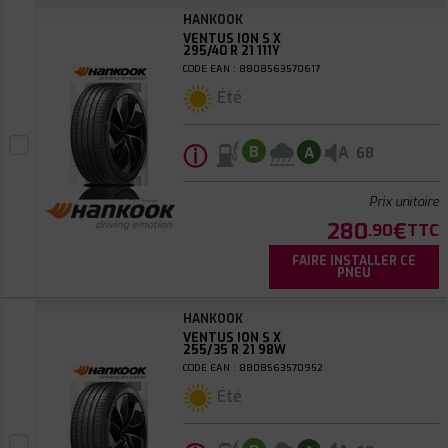
HANKOOK
VENTUS ION S X
295/40 R 21 111Y
CODE EAN : 8808563570617
Été
ⓘ
A
B
A
68
Prix unitaire
280
€
.90
TTC
FAIRE INSTALLER CE
PNEU
HANKOOK
VENTUS ION S X
255/35 R 21 98W
CODE EAN : 8808563570952
Été