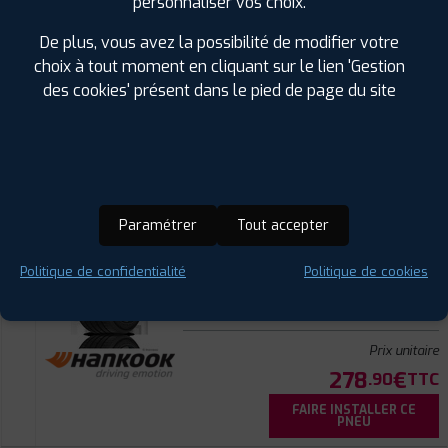
ⓘ
A
personnaliser vos choix.
A
A
72
De plus, vous avez la possibilité de modifier votre
Prix unitaire
choix à tout moment en cliquant sur le lien 'Gestion
256
€
.90
TTC
des cookies' présent dans le pied de page du site
FAIRE INSTALLER CE
PNEU
HANKOOK
VENTUS ION S X
255/40 R 22 103V
CODE EAN : 8808563570976
Paramétrer
Tout accepter
Été
Politique de confidentialité
Politique de cookies
ⓘ
A
B
A
68
Prix unitaire
278
€
.90
TTC
FAIRE INSTALLER CE
PNEU