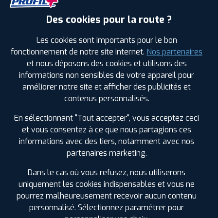
HANKOOK
Des cookies pour la route ?
VENTUS ION S X
255/45 R 20 105Y
CODE EAN : 8808563570983
Les cookies sont importants pour le bon
Été
fonctionnement de notre site internet.
Nos partenaires
et nous déposons des cookies et utilisons des
ⓘ
A
A
A
68
informations non sensibles de votre appareil pour
améliorer notre site et afficher des publicités et
Prix unitaire
contenus personnalisés.
248
€
.90
TTC
En sélectionnant "Tout accepter", vous acceptez ceci
FAIRE INSTALLER CE
et vous consentez à ce que nous partagions ces
PNEU
informations avec des tiers, notamment avec nos
partenaires marketing.
HANKOOK
VENTUS ION S X
285/45 R 20 112H
Dans le cas où vous refusez, nous utiliserons
CODE EAN : 8808563571034
uniquement les cookies indispensables et vous ne
Été
pourrez malheureusement recevoir aucun contenu
personnalisé. Sélectionnez paramétrer pour