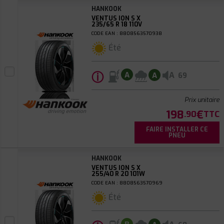
HANKOOK
VENTUS ION S X
235/65 R 18 110V
CODE EAN : 8808563570938
Été
ⓘ
A
A
A
69
Prix unitaire
198
€
.90
TTC
FAIRE INSTALLER CE
PNEU
HANKOOK
VENTUS ION S X
255/40 R 20 101W
CODE EAN : 8808563570969
Été