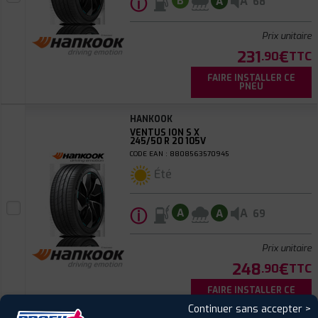
ⓘ
A
B
A
68
Prix unitaire
231
€
.90
TTC
FAIRE INSTALLER CE
PNEU
HANKOOK
VENTUS ION S X
245/50 R 20 105V
CODE EAN : 8808563570945
Été
ⓘ
A
A
A
69
Prix unitaire
248
€
.90
TTC
FAIRE INSTALLER CE
PNEU
Continuer sans accepter >