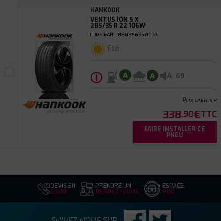
HANKOOK
VENTUS ION S X
285/35 R 22 106W
CODE EAN : 8808563571027
Été
ⓘ
A
A
A
69
Prix unitaire
338
€
.90
TTC
FAIRE INSTALLER CE
PNEU
DEVIS EN
PRENDRE UN
ESPACE
LIGNE
RENDEZ-VOUS
PRO
SUIVEZ-NOUS SUR :