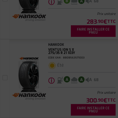
ⓘ
A
B
A
68
Prix unitaire
283
€
.90
TTC
FAIRE INSTALLER CE
PNEU
HANKOOK
VENTUS ION S X
275/35 R 21 103Y
CODE EAN : 8808563571003
Été
ⓘ
A
A
A
68
Prix unitaire
300
€
.90
TTC
FAIRE INSTALLER CE
PNEU