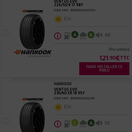
VENTUS EVO
225/50 R 17 98Y
CODE EAN : 8808563569734
Été
ⓘ
A
A
B
68
Prix unitaire
121
€
.90
TTC
FAIRE INSTALLER CE
PNEU
HANKOOK
VENTUS EVO
235/40 ZR 18 95Y
CODE EAN : 8808563615295
Été
ⓘ
B
C
A
70