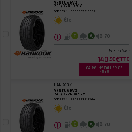
VENTUS EVO
235/35 R 19 91Y
CODE EAN : 8808563610962
Été
ⓘ
B
C
A
70
Prix unitaire
140
€
.90
TTC
FAIRE INSTALLER CE
PNEU
HANKOOK
VENTUS EVO
245/35 ZR 18 92Y
CODE EAN : 8808563615264
Été
ⓘ
B
C
A
70