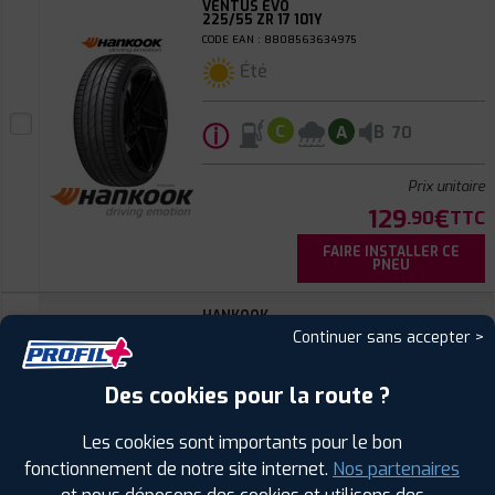
VENTUS EVO
225/55 ZR 17 101Y
CODE EAN : 8808563634975
Été
ⓘ
B
C
A
70
Prix unitaire
129
€
.90
TTC
FAIRE INSTALLER CE
PNEU
HANKOOK
Continuer sans accepter >
VENTUS EVO
225/45 ZR 18 95Y
CODE EAN : 8808563634982
Des cookies pour la route ?
Été
Les cookies sont importants pour le bon
ⓘ
B
C
A
70
fonctionnement de notre site internet.
Nos partenaires