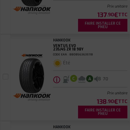
Prix unitaire
137
€
.90
TTC
FAIRE INSTALLER CE
PNEU
HANKOOK
VENTUS EVO
235/45 ZR 18 98Y
CODE EAN : 8808563635118
Été
ⓘ
B
C
A
70
Prix unitaire
138
€
.90
TTC
FAIRE INSTALLER CE
PNEU
HANKOOK