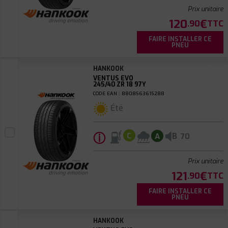
Prix unitaire
120
€
.90
TTC
FAIRE INSTALLER CE
PNEU
HANKOOK
VENTUS EVO
245/40 ZR 18 97Y
CODE EAN : 8808563615288
Été
ⓘ
B
C
A
70
Prix unitaire
121
€
.90
TTC
FAIRE INSTALLER CE
PNEU
HANKOOK