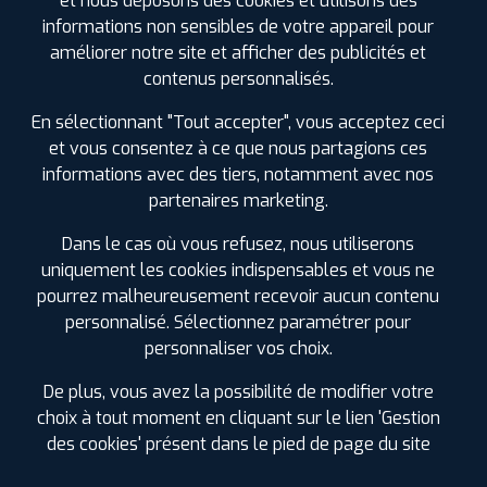
et nous déposons des cookies et utilisons des
Prix unitaire
informations non sensibles de votre appareil pour
131
€
.90
TTC
améliorer notre site et afficher des publicités et
contenus personnalisés.
FAIRE INSTALLER CE
PNEU
En sélectionnant "Tout accepter", vous acceptez ceci
et vous consentez à ce que nous partagions ces
HANKOOK
VENTUS EVO
informations avec des tiers, notamment avec nos
215/45 ZR 18 93Y
partenaires marketing.
CODE EAN : 8808563615400
Été
Dans le cas où vous refusez, nous utiliserons
uniquement les cookies indispensables et vous ne
ⓘ
B
C
A
71
pourrez malheureusement recevoir aucun contenu
personnalisé. Sélectionnez paramétrer pour
Prix unitaire
personnaliser vos choix.
134
€
.90
TTC
De plus, vous avez la possibilité de modifier votre
FAIRE INSTALLER CE
choix à tout moment en cliquant sur le lien 'Gestion
PNEU
des cookies' présent dans le pied de page du site
HANKOOK