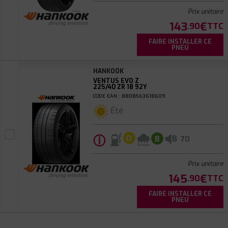
Prix unitaire
143
€
.90
TTC
FAIRE INSTALLER CE
PNEU
HANKOOK
VENTUS EVO Z
225/40 ZR 18 92Y
CODE EAN : 8808563618609
Été
ⓘ
B
D
B
70
Prix unitaire
145
€
.90
TTC
FAIRE INSTALLER CE
PNEU