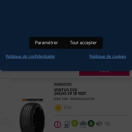
VENTUS EVO
225/45 R 18 95Y
CODE EAN : 8808563569741
Été
ⓘ
A
A
A
68
Paramétrer
Tout accepter
Prix unitaire
Politique de confidentialité
Politique de cookies
134
€
.90
TTC
FAIRE INSTALLER CE
PNEU
HANKOOK
VENTUS EVO
245/45 ZR 18 100Y
CODE EAN : 8808563635125
Été
ⓘ
B
C
A
70