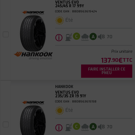
VENTUS EVO
245/45 R 17 99Y
CODE EAN : 8808563615424
Été
ⓘ
B
C
A
70
Prix unitaire
137
€
.90
TTC
FAIRE INSTALLER CE
PNEU
HANKOOK
VENTUS EVO
235/35 ZR 19 91Y
CODE EAN : 8808563615158
Été
ⓘ
B
C
A
70