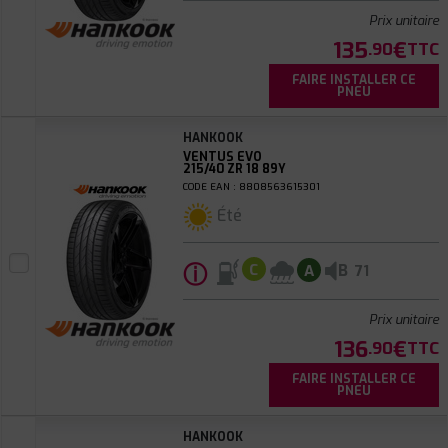
Prix unitaire
135
€
.90
TTC
FAIRE INSTALLER CE
PNEU
HANKOOK
VENTUS EVO
215/40 ZR 18 89Y
CODE EAN : 8808563615301
Été
ⓘ
B
C
A
71
Prix unitaire
136
€
.90
TTC
FAIRE INSTALLER CE
PNEU
HANKOOK