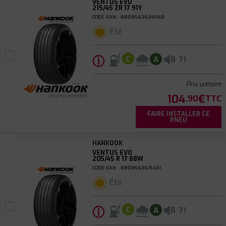
VENTUS EVO
215/45 ZR 17 91Y
CODE EAN : 8808563634968
Été
ⓘ
B
C
A
71
Prix unitaire
104
€
.90
TTC
FAIRE INSTALLER CE
PNEU
HANKOOK
VENTUS EVO
205/45 R 17 88W
CODE EAN : 8808563615431
Été
ⓘ
B
C
A
71