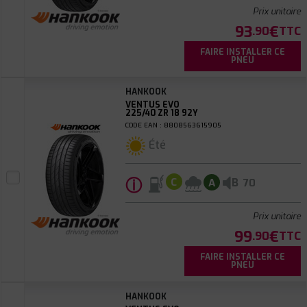
Prix unitaire
93
€
.90
TTC
FAIRE INSTALLER CE
PNEU
HANKOOK
VENTUS EVO
225/40 ZR 18 92Y
CODE EAN : 8808563615905
Été
ⓘ
B
C
A
70
Prix unitaire
99
€
.90
TTC
FAIRE INSTALLER CE
PNEU
HANKOOK