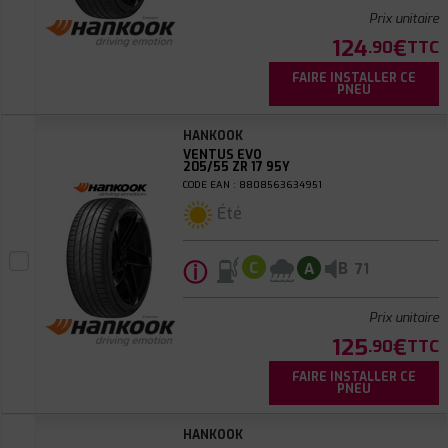
Prix unitaire
124
€
.90
TTC
FAIRE INSTALLER CE
PNEU
HANKOOK
VENTUS EVO
205/55 ZR 17 95Y
CODE EAN : 8808563634951
Été
ⓘ
B
C
A
71
Prix unitaire
125
€
.90
TTC
FAIRE INSTALLER CE
PNEU
HANKOOK