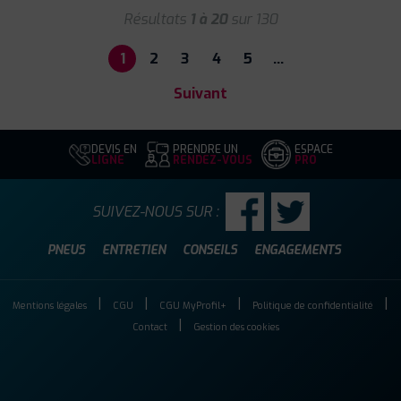
Résultats
1 à 20
sur 130
1
2
3
4
5
…
Suivant
DEVIS EN
PRENDRE UN
ESPACE
LIGNE
RENDEZ-VOUS
PRO
SUIVEZ-NOUS SUR :
PNEUS
ENTRETIEN
CONSEILS
ENGAGEMENTS
Mentions légales
CGU
CGU MyProfil+
Politique de confidentialité
Contact
Gestion des cookies