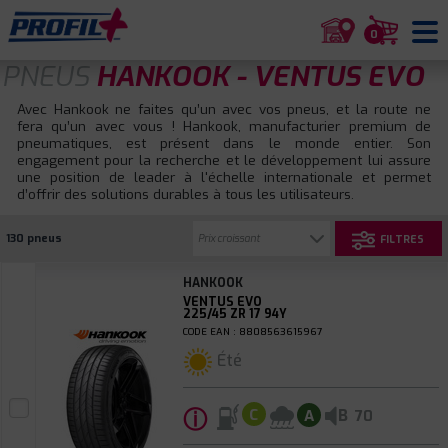
0
PNEUS
HANKOOK - VENTUS EVO
Avec Hankook ne faites qu’un avec vos pneus, et la route ne
fera qu’un avec vous ! Hankook, manufacturier premium de
pneumatiques, est présent dans le monde entier. Son
engagement pour la recherche et le développement lui assure
une position de leader à l'échelle internationale et permet
d’offrir des solutions durables à tous les utilisateurs.
130 pneus
FILTRES
HANKOOK
VENTUS EVO
225/45 ZR 17 94Y
CODE EAN : 8808563615967
Été
ⓘ
B
C
A
70