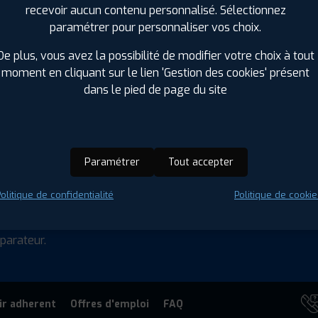
 ZR 21 107Y
recevoir aucun contenu personnalisé. Sélectionnez
paramétrer pour personnaliser vos choix.
 : 8808563618616
ⓘ
De plus, vous avez la possibilité de modifier votre choix à tout
moment en cliquant sur le lien 'Gestion des cookies' présent
dans le pied de page du site
Résultats
21 à 25
sur 25
Précédent
1
2
Paramétrer
Tout accepter
US
olitique de confidentialité
Politique de cookie
parateur.
ir adherent
Offres d'emploi
FAQ