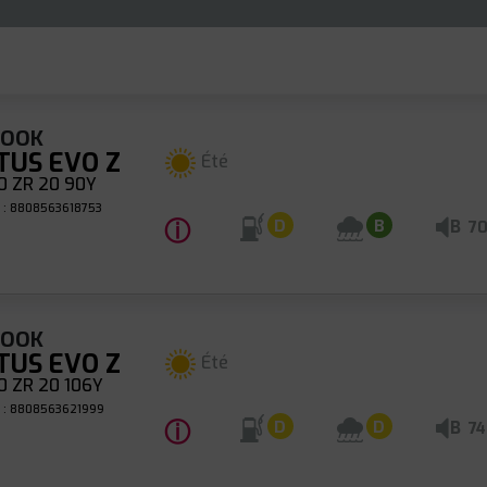
KOOK
TUS EVO Z
Été
0 ZR 20 90Y
 : 8808563618753
ⓘ
B
D
B
7
KOOK
TUS EVO Z
Été
0 ZR 20 106Y
 : 8808563621999
ⓘ
B
D
D
74