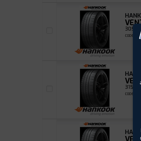
HAN
VEN
305/3
CODE EAN
HAN
VEN
315/30
CODE EAN
HAN
VEN