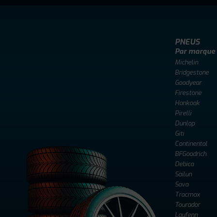
PNEUS
Par marque
Michelin
Bridgestone
Goodyear
Firestone
Hankook
Pirelli
Dunlop
Giti
Continental
BFGoodrich
Debica
Sailun
Sava
Tracmax
Tourador
Laufenn