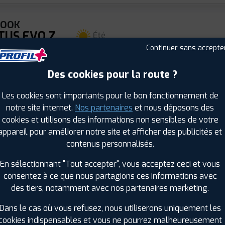
KOOK
TUS EVO Z
Été
0 ZR 20 103Y
Continuer sans accepte
 : 8808563618807
ⓘ
B
D
D
74
Des cookies pour la route ?
Les cookies sont importants pour le bon fonctionnement de
notre site internet.
Nos partenaires
et nous déposons des
KOOK
cookies et utilisons des informations non sensibles de votre
TUS EVO Z
Été
appareil pour améliorer notre site et afficher des publicités et
 ZR 21 105Y
contenus personnalisés.
 : 8808563618821
ⓘ
B
C
D
74
En sélectionnant "Tout accepter", vous acceptez ceci et vous
consentez à ce que nous partagions ces informations avec
des tiers, notamment avec nos partenaires marketing.
Dans le cas où vous refusez, nous utiliserons uniquement les
KOOK
TUS EVO Z
cookies indispensables et vous ne pourrez malheureusement
Été