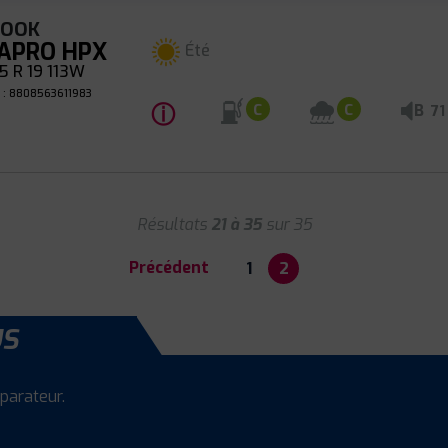
KOOK
APRO HPX
Été
 R 19 113W
 : 8808563611983
ⓘ
B
C
C
71
Résultats
21 à 35
sur 35
Précédent
1
2
US
parateur.