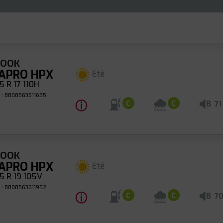
KOOK
APRO HPX
Été
 R 17 110H
 : 8808563611655
ⓘ
B
C
C
71
KOOK
APRO HPX
Été
 R 19 105V
 : 8808563611952
ⓘ
B
C
C
7