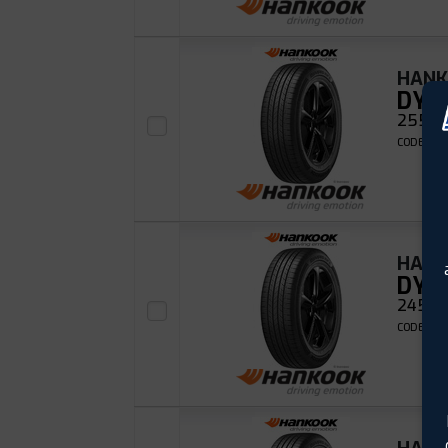
HAN
DYN
255/50
CODE EAN
HAN
DYN
245/4
CODE EAN