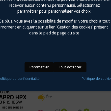
KOOK
APRO HPX
recevoir aucun contenu personnalisé. Sélectionnez
Été
 R 18 113V
paramétrer pour personnaliser vos choix.
 : 8808563611624
ⓘ
B
C
C
71
De plus, vous avez la possibilité de modifier votre choix à tout
moment en cliquant sur le lien 'Gestion des cookies' présent
dans le pied de page du site
KOOK
APRO HPX
Été
 R 18 116V
 : 8808563611693
ⓘ
B
C
C
71
Paramétrer
Tout accepter
olitique de confidentialité
Politique de cookie
KOOK
APRO HPX
Été
0 R 19 105W
 : 8808563611969