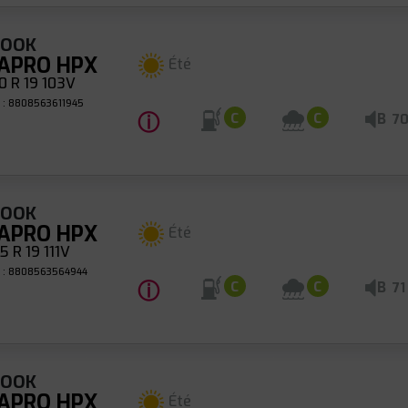
KOOK
APRO HPX
Été
 R 19 103V
 : 8808563611945
ⓘ
B
C
C
7
KOOK
APRO HPX
Été
 R 19 111V
 : 8808563564944
ⓘ
B
C
C
71
KOOK
APRO HPX
Été