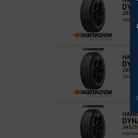
HAN
DYN
285/55
CODE EAN
HAN
DYN
285/60
CODE EAN
P
HAN
DYN
245/5
CODE EAN