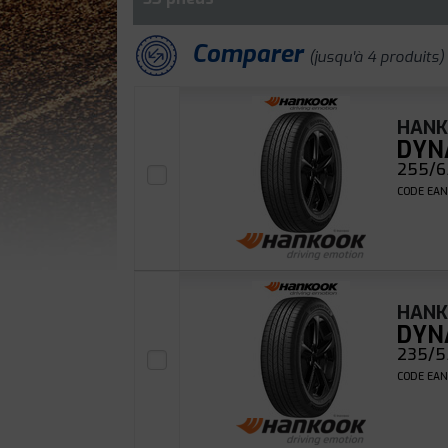
Comparer
(jusqu'à 4 produits)
HAN
DYN
255/65
CODE EAN
HAN
DYN
235/55
CODE EAN