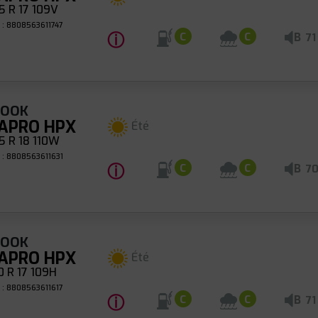
 R 17 109V
 : 8808563611747
ⓘ
B
C
C
71
KOOK
APRO HPX
Été
 R 18 110W
 : 8808563611631
ⓘ
B
C
C
7
KOOK
APRO HPX
Été
 R 17 109H
 : 8808563611617
ⓘ
B
C
C
71