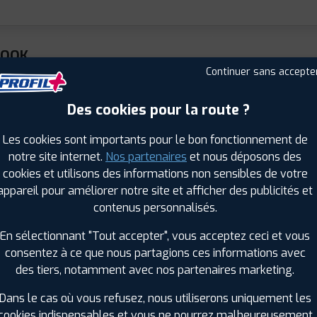
KOOK
APRO HPX
Été
Continuer sans accepte
 R 19 107V
 : 8808563611976
Des cookies pour la route ?
ⓘ
B
C
C
71
Les cookies sont importants pour le bon fonctionnement de
notre site internet.
Nos partenaires
et nous déposons des
cookies et utilisons des informations non sensibles de votre
KOOK
appareil pour améliorer notre site et afficher des publicités et
APRO HPX
Été
contenus personnalisés.
5 R 19 102W
 : 8808563611761
En sélectionnant "Tout accepter", vous acceptez ceci et vous
ⓘ
B
C
C
71
consentez à ce que nous partagions ces informations avec
des tiers, notamment avec nos partenaires marketing.
Dans le cas où vous refusez, nous utiliserons uniquement les
cookies indispensables et vous ne pourrez malheureusement