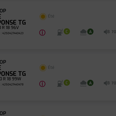
OP
E
Été
PONSE TG
 R 18 96V
ⓘ
B
C
A
7
 : 4250427443423
OP
E
Été
PONSE TG
0 R 18 99W
ⓘ
B
C
A
7
 : 4250427443478
OP