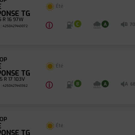
E
Été
PONSE TG
5 R 16 97W
ⓘ
B
C
A
7
 : 4250427443072
OP
E
Été
PONSE TG
 R 17 103V
ⓘ
A
B
A
6
 : 4250427443362
OP
E
Été
PONSE TG