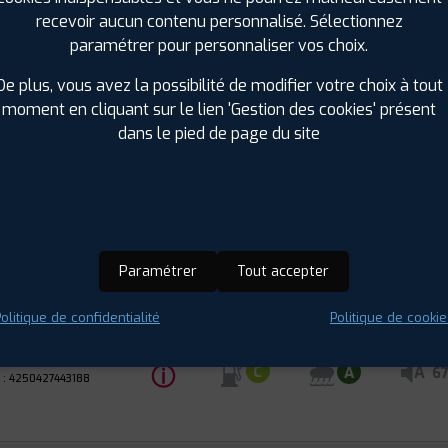
recevoir aucun contenu personnalisé. Sélectionnez
paramétrer pour personnaliser vos choix.
De plus, vous avez la possibilité de modifier votre choix à tout
OP
moment en cliquant sur le lien 'Gestion des cookies' présent
E
Été
dans le pied de page du site
PONSE TG
0 R 19 96W
ⓘ
A
C
A
6
 : 4250427443652
Paramétrer
Tout accepter
OP
E
Été
olitique de confidentialité
Politique de cookie
PONSE TG
0 R 17 97W
ⓘ
A
C
A
6
 : 4250427443188