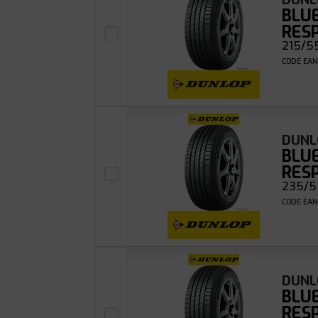
BLU
RES
215/5
CODE EAN
DUNL
BLU
RES
235/55
CODE EAN
DUNL
BLU
RES