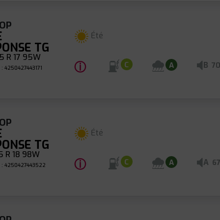
OP
E
Été
PONSE TG
5 R 17 95W
ⓘ
B
C
A
7
 : 4250427443171
OP
E
Été
PONSE TG
5 R 18 98W
ⓘ
A
C
A
6
 : 4250427443522
OP