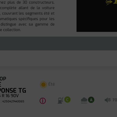
hez plus de 30 constructeurs.
omplète allant de la voiture
ne, couvrant les segments été et
matiques spécifiques pour les
se distingue avec sa gamme de
 collection.
OP
E
Été
PONSE TG
 R 16 90V
ⓘ
B
C
A
7
 : 4250427443065