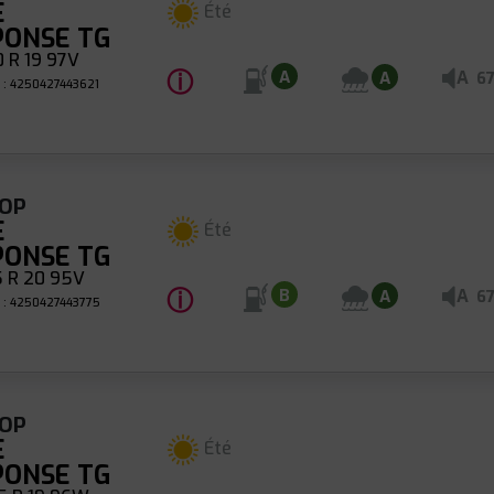
E
Été
PONSE TG
 R 19 97V
ⓘ
A
A
A
6
 : 4250427443621
OP
E
Été
PONSE TG
 R 20 95V
ⓘ
A
B
A
6
 : 4250427443775
OP
E
Été
PONSE TG