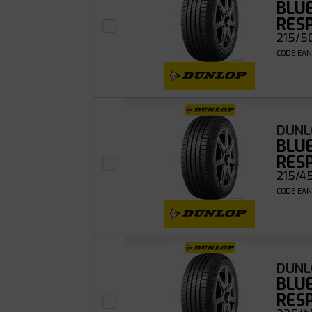
BLU
RES
215/50
CODE EAN
DUNL
BLU
RES
215/45
CODE EAN
DUNL
BLU
RES