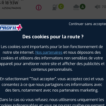
 R 18 93W
ⓘ
B
C
A
7
 : 4250427443416
Continuer sans accepte
OP
Des cookies pour la route ?
E
Été
PONSE TG
Les cookies sont importants pour le bon fonctionnement de
0 R 17 100W
notre site internet.
Nos partenaires
et nous déposons des
ⓘ
A
C
A
6
 : 4250427443355
cookies et utilisons des informations non sensibles de votre
appareil pour améliorer notre site et afficher des publicités et
contenus personnalisés.
En sélectionnant "Tout accepter", vous acceptez ceci et vous
OP
consentez à ce que nous partagions ces informations avec
E
Été
des tiers, notamment avec nos partenaires marketing.
PONSE TG
5 R 18 95W
Dans le cas où vous refusez, nous utiliserons uniquement les
ⓘ
B
C
A
7
 : 4250427443461
cookies indispensables et vous ne pourrez malheureusement