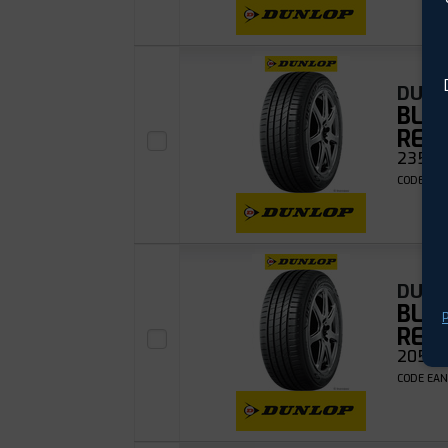
DUNL
BLU
RES
235/4
CODE EAN
DUNL
BLU
P
RES
205/6
CODE EAN