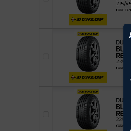
215/45
CODE EAN
DUNL
BLU
RES
235/5
CODE EAN
DUNL
BLU
RES
225/4
CODE EAN