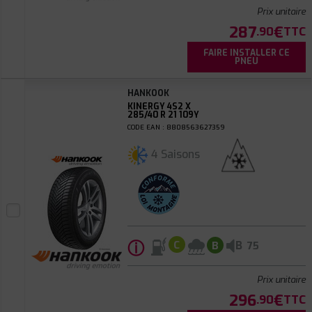
Prix unitaire
287
€
.90
TTC
FAIRE INSTALLER CE
PNEU
HANKOOK
KINERGY 4S2 X
285/40 R 21 109Y
CODE EAN : 8808563627359
4 Saisons
ⓘ
B
C
B
75
Prix unitaire
296
€
.90
TTC