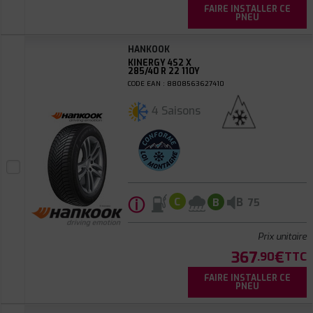
FAIRE INSTALLER CE
PNEU
HANKOOK
KINERGY 4S2 X
285/40 R 22 110Y
CODE EAN : 8808563627410
4 Saisons
ⓘ
B
C
B
75
Prix unitaire
367
€
.90
TTC
FAIRE INSTALLER CE
PNEU