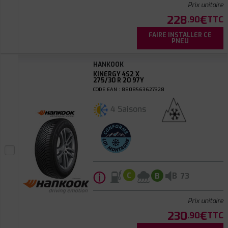
Prix unitaire
228
€
.90
TTC
FAIRE INSTALLER CE
PNEU
HANKOOK
KINERGY 4S2 X
275/30 R 20 97Y
CODE EAN : 8808563627328
4 Saisons
ⓘ
B
C
B
73
Prix unitaire
230
€
.90
TTC