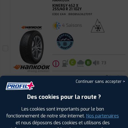
HANKOOK
KINERGY 4S2 X
255/40 R 21 102Y
CODE EAN : 8808563627397
4 Saisons
ⓘ
B
C
B
73
Prix unitaire
Continuer sans accepter >
250
€
.90
TTC
FAIRE INSTALLER CE
Des cookies pour la route ?
PNEU
Les cookies sont importants pour le bon
HANKOOK
fonctionnement de notre site internet.
Nos partenaires
KINERGY 4S2 X
295/35 R 21 107Y
et nous déposons des cookies et utilisons des
CODE EAN : 8808563627380