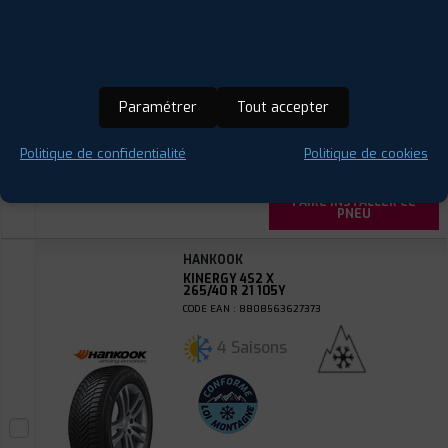
ⓘ
B
C
B
73
Paramétrer
Tout accepter
Prix unitaire
Politique de confidentialité
Politique de cookies
263
€
.90
TTC
FAIRE INSTALLER CE
PNEU
HANKOOK
KINERGY 4S2 X
265/40 R 21 105Y
CODE EAN : 8808563627373
4 Saisons