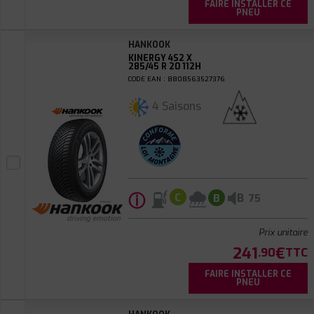
FAIRE INSTALLER CE
PNEU
HANKOOK
KINERGY 4S2 X
285/45 R 20 112H
CODE EAN : 8808563527376
4 Saisons
ⓘ
B
C
B
75
Prix unitaire
241
€
.90
TTC
FAIRE INSTALLER CE
PNEU