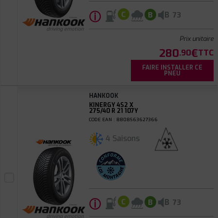
ⓘ
B
C
B
73
Prix unitaire
280
€
.90
TTC
FAIRE INSTALLER CE
PNEU
HANKOOK
KINERGY 4S2 X
275/40 R 21 107Y
CODE EAN : 8808563627366
4 Saisons
ⓘ
B
C
B
73