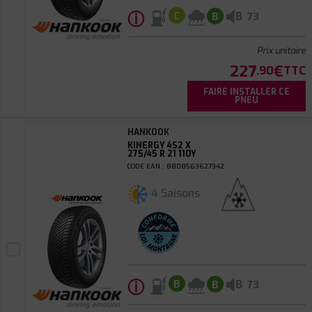
ⓘ
B
C
B
73
Prix unitaire
227
€
.90
TTC
FAIRE INSTALLER CE
PNEU
HANKOOK
KINERGY 4S2 X
275/45 R 21 110Y
CODE EAN : 8808563627342
4 Saisons
ⓘ
B
B
B
73