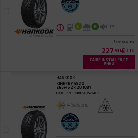
ⓘ
B
C
B
73
Prix unitaire
227
€
.90
TTC
FAIRE INSTALLER CE
PNEU
HANKOOK
KINERGY 4S2 X
265/45 ZR 20 108Y
CODE EAN : 8808563526812
4 Saisons