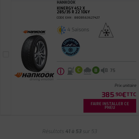
HANKOOK
KINERGY 4S2 X
285/35 R 22 106Y
CODE EAN : 8808563627427
4 Saisons
ⓘ
B
C
B
75
Prix unitaire
385
€
.90
TTC
FAIRE INSTALLER CE
PNEU
Résultats
41 à 53
sur 53