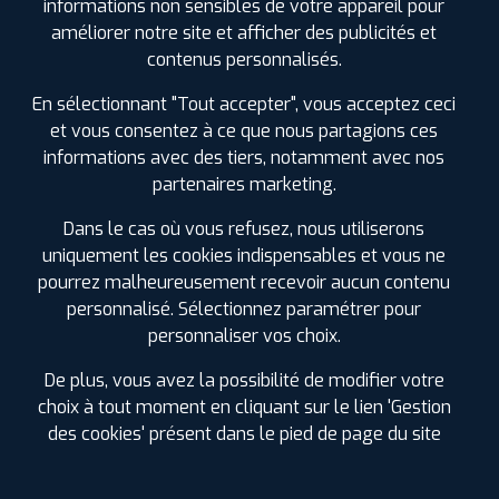
informations non sensibles de votre appareil pour
4 Saisons
améliorer notre site et afficher des publicités et
contenus personnalisés.
En sélectionnant "Tout accepter", vous acceptez ceci
et vous consentez à ce que nous partagions ces
informations avec des tiers, notamment avec nos
ⓘ
B
C
B
75
partenaires marketing.
Dans le cas où vous refusez, nous utiliserons
Prix unitaire
uniquement les cookies indispensables et vous ne
252
€
.90
TTC
pourrez malheureusement recevoir aucun contenu
FAIRE INSTALLER CE
personnalisé. Sélectionnez paramétrer pour
PNEU
personnaliser vos choix.
HANKOOK
De plus, vous avez la possibilité de modifier votre
KINERGY 4S2 X
275/40 R 22 107Y
choix à tout moment en cliquant sur le lien 'Gestion
CODE EAN : 8808563627403
des cookies' présent dans le pied de page du site
4 Saisons