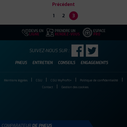
Précédent
1
2
3
DEVIS EN
PRENDRE UN
ESPACE
LIGNE
RENDEZ-VOUS
PRO
SUIVEZ-NOUS SUR :
PNEUS
ENTRETIEN
CONSEILS
ENGAGEMENTS
Mentions légales
CGU
CGU MyProfil+
Politique de confidentialité
Contact
Gestion des cookies
COMPARATEUR
DE PNEUS