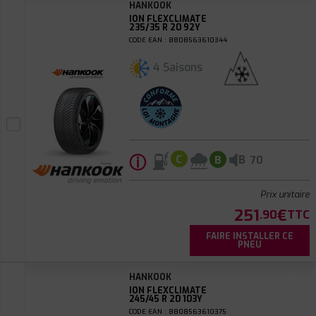
HANKOOK
ION FLEXCLIMATE
235/35 R 20 92Y
CODE EAN : 8808563610344
4 Saisons
ⓘ
B
C
B
70
Prix unitaire
251
€
.90
TTC
FAIRE INSTALLER CE
PNEU
HANKOOK
ION FLEXCLIMATE
245/45 R 20 103Y
CODE EAN : 8808563610375