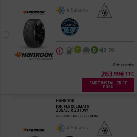
4 Saisons
ⓘ
B
C
B
70
Prix unitaire
263
€
.90
TTC
FAIRE INSTALLER CE
PNEU
HANKOOK
ION FLEXCLIMATE
285/35 R 20 104Y
CODE EAN : 8808563610412
4 Saisons