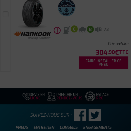
ⓘ
B
C
B
73
Prix unitaire
304
€
.90
TTC
FAIRE INSTALLER CE
PNEU
DEVIS EN
PRENDRE UN
ESPACE
LIGNE
RENDEZ-VOUS
PRO
SUIVEZ-NOUS SUR :
PNEUS
ENTRETIEN
CONSEILS
ENGAGEMENTS