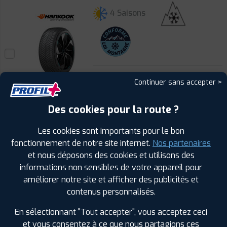
4 Saisons
ⓘ
B
C
B
70
Continuer sans accepter >
Prix unitaire
Des cookies pour la route ?
196
€
.90
TTC
Les cookies sont importants pour le bon
FAIRE INSTALLER CE
PNEU
fonctionnement de notre site internet.
Nos partenaires
et nous déposons des cookies et utilisons des
HANKOOK
informations non sensibles de votre appareil pour
ION FLEXCLIMATE
améliorer notre site et afficher des publicités et
245/40 R 19 98Y
CODE EAN : 8808563610290
contenus personnalisés.
4 Saisons
En sélectionnant "Tout accepter", vous acceptez ceci
et vous consentez à ce que nous partagions ces