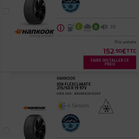
ⓘ
B
C
B
70
Prix unitaire
152
€
.90
TTC
FAIRE INSTALLER CE
PNEU
HANKOOK
ION FLEXCLIMATE
215/50 R 19 97V
CODE EAN : 8808563610269
4 Saisons