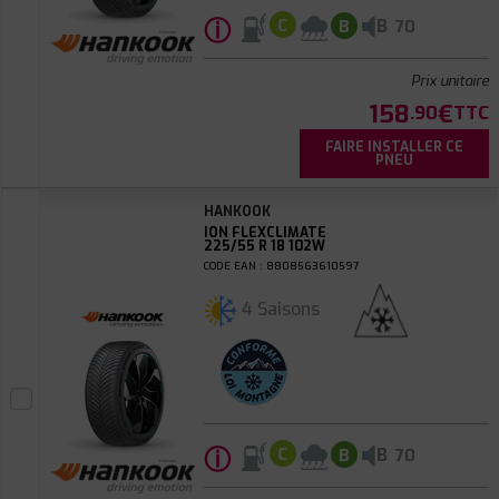
ⓘ
B
C
B
70
Prix unitaire
158
€
.90
TTC
FAIRE INSTALLER CE
PNEU
HANKOOK
ION FLEXCLIMATE
225/55 R 18 102W
CODE EAN : 8808563610597
4 Saisons
ⓘ
B
C
B
70