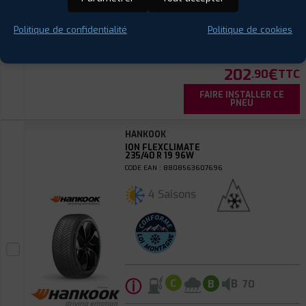
ⓘ
B
C
B
71
Politique de confidentialité
Politique de cookies
Prix unitaire
202
€
.90
TTC
FAIRE INSTALLER CE
PNEU
HANKOOK
ION FLEXCLIMATE
235/40 R 19 96W
CODE EAN : 8808563607696
4 Saisons
ⓘ
B
C
B
70