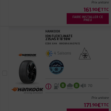
Prix unitaire
161
€
.90
TTC
FAIRE INSTALLER CE
PNEU
HANKOOK
ION FLEXCLIMATE
235/45 R 18 98W
CODE EAN : 8808563607672
4 Saisons
ⓘ
B
B
B
70
Prix unitaire
171
€
.90
TTC