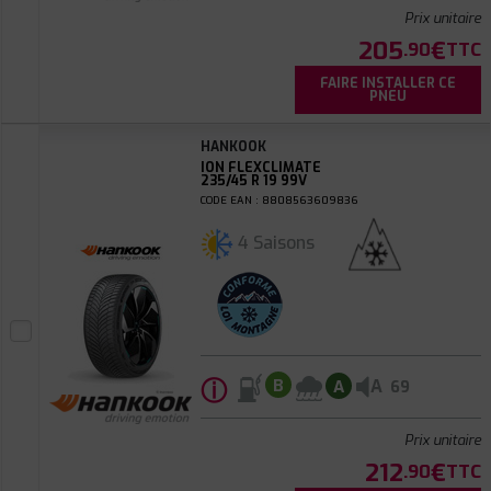
Prix unitaire
205
€
.90
TTC
FAIRE INSTALLER CE
PNEU
HANKOOK
ION FLEXCLIMATE
235/45 R 19 99V
CODE EAN : 8808563609836
4 Saisons
ⓘ
A
B
A
69
Prix unitaire
212
€
.90
TTC