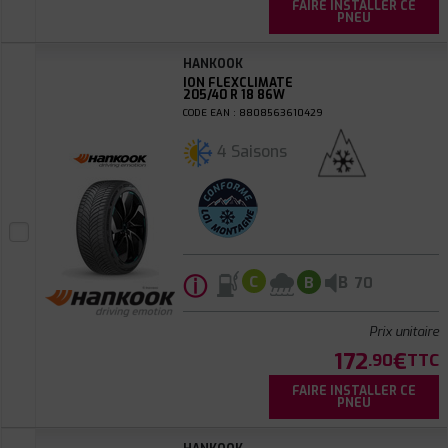
FAIRE INSTALLER CE
PNEU
HANKOOK
ION FLEXCLIMATE
205/40 R 18 86W
CODE EAN : 8808563610429
4 Saisons
ⓘ
B
C
B
70
Prix unitaire
172
€
.90
TTC
FAIRE INSTALLER CE
PNEU