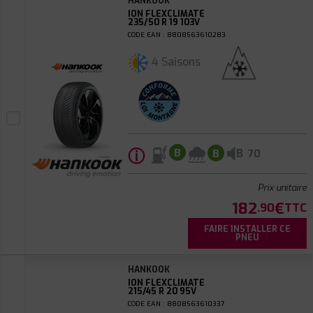
HANKOOK
ION FLEXCLIMATE
235/50 R 19 103V
CODE EAN : 8808563610283
4 Saisons
ⓘ
B
B
B
70
Prix unitaire
182
€
.90
TTC
FAIRE INSTALLER CE
PNEU
HANKOOK
ION FLEXCLIMATE
215/45 R 20 95V
CODE EAN : 8808563610337