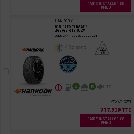
FAIRE INSTALLER CE
PNEU
HANKOOK
ION FLEXCLIMATE
245/45 R 19 102Y
CODE EAN : 8808563607634
4 Saisons
ⓘ
B
B
B
70
Prix unitaire
217
€
.90
TTC
FAIRE INSTALLER CE
PNEU