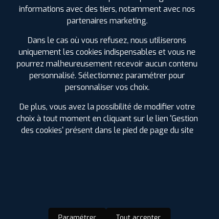
informations avec des tiers, notamment avec nos
partenaires marketing.
Dans le cas où vous refusez, nous utiliserons
ⓘ
B
C
B
70
uniquement les cookies indispensables et vous ne
pourrez malheureusement recevoir aucun contenu
Prix unitaire
personnalisé. Sélectionnez paramétrer pour
198
€
.90
TTC
personnaliser vos choix.
FAIRE INSTALLER CE
PNEU
De plus, vous avez la possibilité de modifier votre
choix à tout moment en cliquant sur le lien 'Gestion
HANKOOK
des cookies' présent dans le pied de page du site
ION FLEXCLIMATE
255/40 R 19 100Y
CODE EAN : 8808563610306
4 Saisons
Paramétrer
Tout accepter